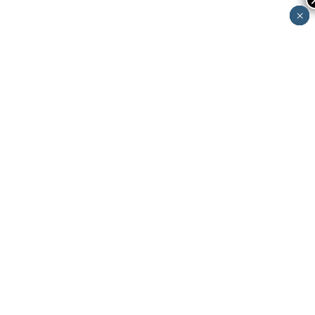
×
×
×
×
×