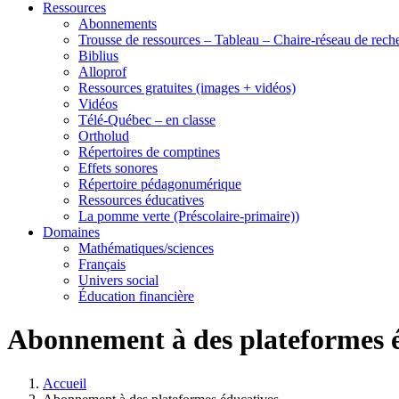
Ressources
Abonnements
Trousse de ressources – Tableau – Chaire-réseau de rech
Biblius
Alloprof
Ressources gratuites (images + vidéos)
Vidéos
Télé-Québec – en classe
Ortholud
Répertoires de comptines
Effets sonores
Répertoire pédagonumérique
Ressources éducatives
La pomme verte (Préscolaire-primaire))
Domaines
Mathématiques/sciences
Français
Univers social
Éducation financière
Abonnement à des plateformes 
Accueil