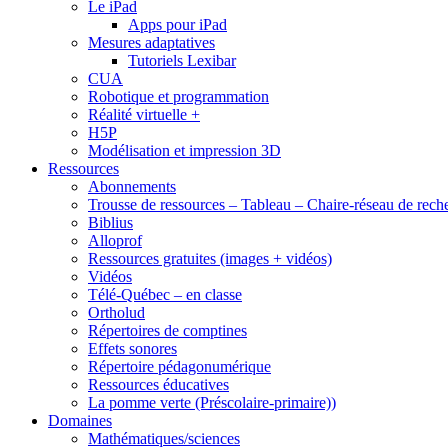
Le iPad
Apps pour iPad
Mesures adaptatives
Tutoriels Lexibar
CUA
Robotique et programmation
Réalité virtuelle +
H5P
Modélisation et impression 3D
Ressources
Abonnements
Trousse de ressources – Tableau – Chaire-réseau de rech
Biblius
Alloprof
Ressources gratuites (images + vidéos)
Vidéos
Télé-Québec – en classe
Ortholud
Répertoires de comptines
Effets sonores
Répertoire pédagonumérique
Ressources éducatives
La pomme verte (Préscolaire-primaire))
Domaines
Mathématiques/sciences