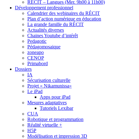
RÉCIT – Langues (Mer. 9h00 à 11h00)
Développement professionnel
Calendrier des webinaires du RÉCIT
Plan d’action numérique en éducation
La grande famille du RÉCIT
Actualités diverses
Chaines Youtube d’intérêt
Pedagotic
Pédagomosaique
zoneapo
CENOP
Primabord
Dossiers
IA
Sécurisation culturelle
Projet « Nikamunissa»
Le iPad
Apps pour iPad
Mesures adaptatives
Tutoriels Lexibar
CUA
Robotique et programmation
Réalité virtuelle +
H5P
Modélisation et impression 3D