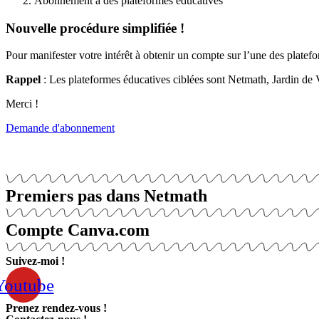
Abonnement à des plateformes éducatives
Nouvelle
procédure
simplifiée !
Pour manifester votre intérêt à obtenir un compte sur l’une des platefor
Rappel
: Les plateformes éducatives ciblées sont Netmath, Jardin de 
Merci !
Demande d'abonnement
Note
: Vous devrez vous connecter à votre compte Office afin de pouvoir remplir l
Premiers pas dans Netmath
Compte Canva.com
Suivez-moi !
Youtube
Prenez rendez-vous !