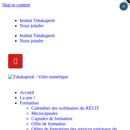
Skip to content
×
×
×
×
×
Institut Tshakapesh
Nous joindre
Institut Tshakapesh
Nous joindre
Accueil
La une !
Formation
Calendrier des webinaires du RÉCIT
Microcapsules
Capsules de formation
Offre de formation
Offres de formations des services nationaux du