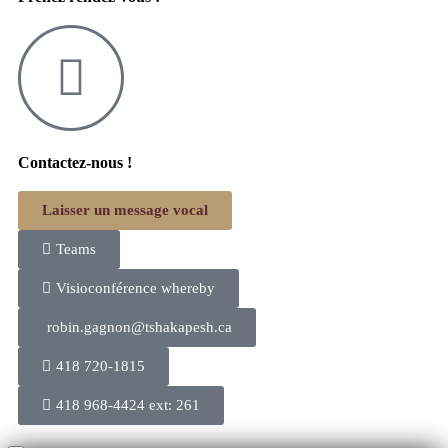
Contactez-nous !
Laisser un message vocal
Teams
Visioconférence whereby
robin.gagnon@tshakapesh.ca
418 720-1815
418 968-4424 ext: 261