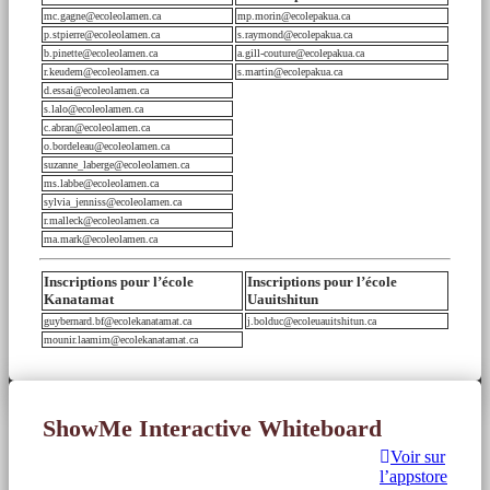
mc.gagne@ecoleolamen.ca
mp.morin@ecolepakua.ca
p.stpierre@ecoleolamen.ca
s.raymond@ecolepakua.ca
b.pinette@ecoleolamen.ca
a.gill-couture@ecolepakua.ca
r.keudem@ecoleolamen.ca
s.martin@ecolepakua.ca
d.essai@ecoleolamen.ca
s.lalo@ecoleolamen.ca
c.abran@ecoleolamen.ca
o.bordeleau@ecoleolamen.ca
suzanne_laberge@ecoleolamen.ca
ms.labbe@ecoleolamen.ca
sylvia_jenniss@ecoleolamen.ca
r.malleck@ecoleolamen.ca
ma.mark@ecoleolamen.ca
Inscriptions pour l’école
Inscriptions pour l’école
Kanatamat
Uauitshitun
guybernard.bf@ecolekanatamat.ca
j.bolduc@ecoleuauitshitun.ca
mounir.laamim@ecolekanatamat.ca
ShowMe Interactive Whiteboard
Voir sur
l’appstore