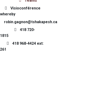
Teams
Visioconférence
whereby
robin.gagnon@tshakapesh.ca
418 720-
1815
418 968-4424 ext:
261