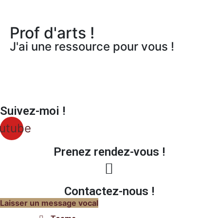
Prof d'arts !
J'ai une ressource pour vous !
Suivez-moi !
utube
Prenez rendez-vous !
Contactez-nous !
Laisser un message vocal