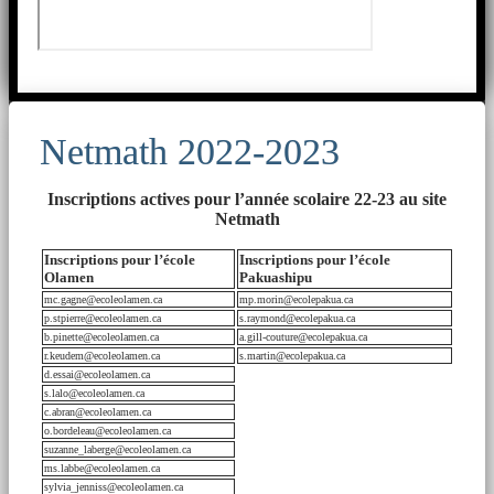
Netmath 2022-2023
Inscriptions actives pour l’année scolaire 22-23 au site
Netmath
Inscriptions pour l’école
Inscriptions pour l’école
Olamen
Pakuashipu
mc.gagne@ecoleolamen.ca
mp.morin@ecolepakua.ca
p.stpierre@ecoleolamen.ca
s.raymond@ecolepakua.ca
b.pinette@ecoleolamen.ca
a.gill-couture@ecolepakua.ca
r.keudem@ecoleolamen.ca
s.martin@ecolepakua.ca
d.essai@ecoleolamen.ca
s.lalo@ecoleolamen.ca
c.abran@ecoleolamen.ca
o.bordeleau@ecoleolamen.ca
suzanne_laberge@ecoleolamen.ca
ms.labbe@ecoleolamen.ca
sylvia_jenniss@ecoleolamen.ca