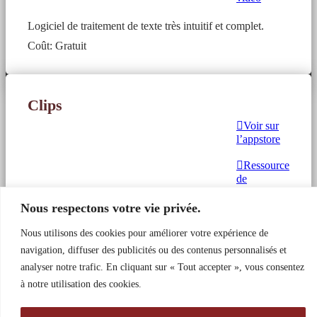
Logiciel de traitement de texte très intuitif et complet.
Coût: Gratuit
Clips
Voir sur
l’appstore
Ressource
de
formation
Nous respectons votre vie privée.
Clips est une app gratuite qui vous permet de créer des
Nous utilisons des cookies pour améliorer votre expérience de
vidéos amusantes à partager avec vos amis et votre famille.
navigation, diffuser des publicités ou des contenus personnalisés et
En quelques gestes, créez des vidéos verticales ou
horizontales avec des effets de caméra immersifs, des
analyser notre trafic. En cliquant sur « Tout accepter », vous consentez
filtres artistiques, de la musique dynamique, du texte
à notre utilisation des cookies.
animé, des émojis, des autocollants et plus encore.