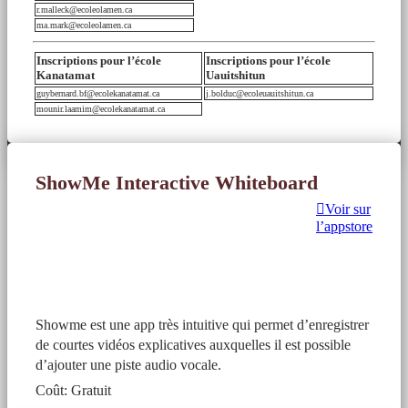
r.malleck@ecoleolamen.ca
ma.mark@ecoleolamen.ca
Inscriptions pour l’école
Inscriptions pour l’école
Kanatamat
Uauitshitun
guybernard.bf@ecolekanatamat.ca
j.bolduc@ecoleuauitshitun.ca
mounir.laamim@ecolekanatamat.ca
ShowMe Interactive Whiteboard
Voir sur
l’appstore
Showme est une app très intuitive qui permet d’enregistrer
de courtes vidéos explicatives auxquelles il est possible
d’ajouter une piste audio vocale.
Coût: Gratuit