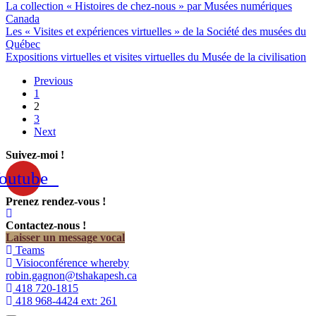
La collection « Histoires de chez-nous » par Musées numériques
Canada
Les « Visites et expériences virtuelles » de la Société des musées du
Québec
Expositions virtuelles et visites virtuelles du Musée de la civilisation
Previous
1
2
3
Next
Suivez-moi !
outube
Prenez rendez-vous !
Contactez-nous !
Laisser un message vocal
Teams
Visioconférence whereby
robin.gagnon@tshakapesh.ca
418 720-1815
418 968-4424 ext: 261