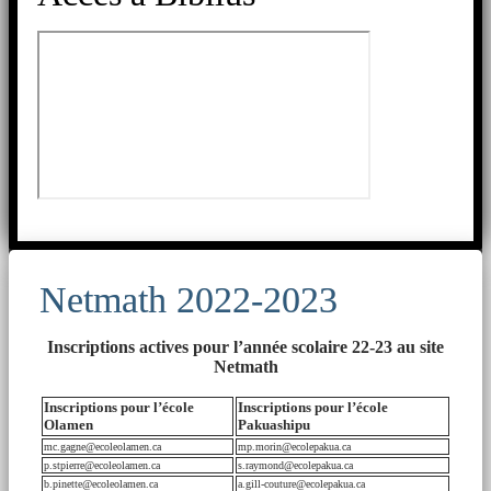
Netmath 2022-2023
Inscriptions actives pour l’année scolaire 22-23 au site
Netmath
Inscriptions pour l’école
Inscriptions pour l’école
Olamen
Pakuashipu
mc.gagne@ecoleolamen.ca
mp.morin@ecolepakua.ca
p.stpierre@ecoleolamen.ca
s.raymond@ecolepakua.ca
b.pinette@ecoleolamen.ca
a.gill-couture@ecolepakua.ca