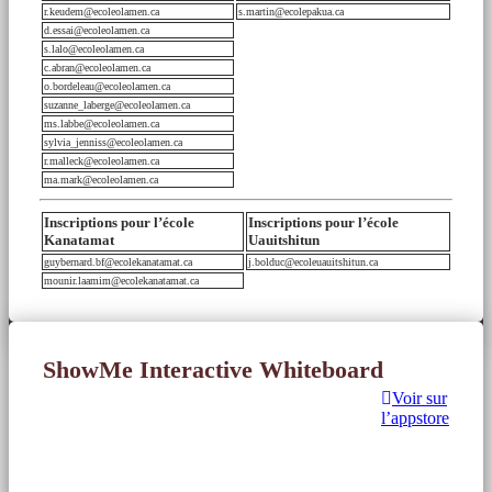
r.keudem@ecoleolamen.ca
s.martin@ecolepakua.ca
d.essai@ecoleolamen.ca
s.lalo@ecoleolamen.ca
c.abran@ecoleolamen.ca
o.bordeleau@ecoleolamen.ca
suzanne_laberge@ecoleolamen.ca
ms.labbe@ecoleolamen.ca
sylvia_jenniss@ecoleolamen.ca
r.malleck@ecoleolamen.ca
ma.mark@ecoleolamen.ca
Inscriptions pour l’école
Inscriptions pour l’école
Kanatamat
Uauitshitun
guybernard.bf@ecolekanatamat.ca
j.bolduc@ecoleuauitshitun.ca
mounir.laamim@ecolekanatamat.ca
ShowMe Interactive Whiteboard
Voir sur
l’appstore