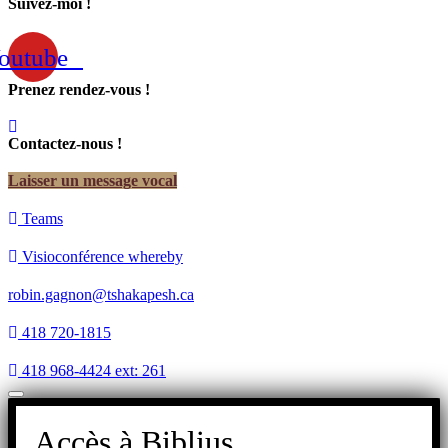
Suivez-moi !
outube
Prenez rendez-vous !
Contactez-nous !
Laisser un message vocal
Teams
Visioconférence whereby
robin.gagnon@tshakapesh.ca
418 720-1815
418 968-4424 ext: 261
Accès à Biblius