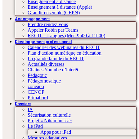
Enseignement à distance
Enseignement à distance (Apple)
Grandir ensemble (CEPN)
Accompagnement
Prendre rendez-vous
Appeler Robin par Teams
RÉCIT – Langues (Mer. 9h00 à 11h00)
Développement professionnel
Calendrier des webinaires du RÉCIT
Plan d’action numérique en éducation
La grande famille du RÉCIT
Actualités diverses
Chaines Youtube d’intérêt
Pedagotic
Pédagomosaique
zoneapo
CENOP
Primabord
Dossiers
IA
Sécurisation culturelle
Projet « Nikamunissa»
Le iPad
Apps pour iPad
Mesures adaptatives