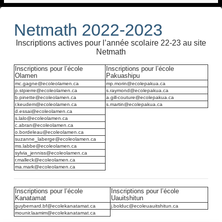
Netmath 2022-2023
Inscriptions actives pour l’année scolaire 22-23 au site
Netmath
Inscriptions pour l’école
Inscriptions pour l’école
Olamen
Pakuashipu
mc.gagne@ecoleolamen.ca
mp.morin@ecolepakua.ca
p.stpierre@ecoleolamen.ca
s.raymond@ecolepakua.ca
b.pinette@ecoleolamen.ca
a.gill-couture@ecolepakua.ca
r.keudem@ecoleolamen.ca
s.martin@ecolepakua.ca
d.essai@ecoleolamen.ca
s.lalo@ecoleolamen.ca
c.abran@ecoleolamen.ca
o.bordeleau@ecoleolamen.ca
suzanne_laberge@ecoleolamen.ca
ms.labbe@ecoleolamen.ca
sylvia_jenniss@ecoleolamen.ca
r.malleck@ecoleolamen.ca
ma.mark@ecoleolamen.ca
Inscriptions pour l’école
Inscriptions pour l’école
Kanatamat
Uauitshitun
guybernard.bf@ecolekanatamat.ca
j.bolduc@ecoleuauitshitun.ca
mounir.laamim@ecolekanatamat.ca