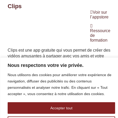
Clips
Voir sur
l’appstore
Ressource
de
formation
Clips est une app gratuite qui vous permet de créer des
vidéos amusantes à partager avec vos amis et votre
famille. En quelques gestes, créez des vidéos
Nous respectons votre vie privée.
verticales ou horizontales avec des effets de caméra
immersifs, des filtres artistiques, de la musique
Nous utilisons des cookies pour améliorer votre expérience de
dynamique, du texte animé, des émojis, des
navigation, diffuser des publicités ou des contenus
autocollants et plus encore.
personnalisés et analyser notre trafic. En cliquant sur « Tout
Coût: Gratuit
accepter », vous consentez à notre utilisation des cookies.
Accepter tout